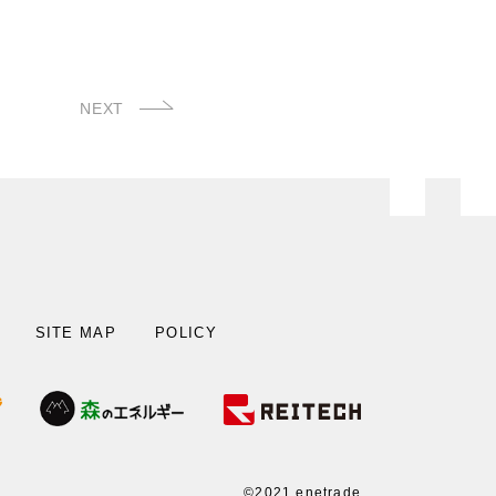
NEXT
SITE MAP
POLICY
©2021 enetrade