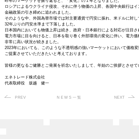
昨年のマーケットを振り返ると、「変化」の１年となりました。

ロシアによるウクライナ侵攻、それに伴う物価の上昇、各国中央銀行はイン
金融政策の引き締めに追われました。

そのような中、外国為替市場では対主要通貨で円安に振れ、米ドルに対しては
32年ぶりの円安水準まで下落しました。

日本国内においても物価上昇は続き、政府・日本銀行による対応が注目され
電力市場に目を向けると、日本を取り巻く外部環境の変化に伴い、電力価格
非常に高い状況が続きました。

2023年においても、このような不透明感の強いマーケットにおいて価格変
ご提案させていただきたいと考えております。

皆様の更なるご健勝とご発展を祈念いたしまして、年始のご挨拶とさせてい
エネトレード株式会社

代表取締役　坂越　健一
PREV
NEWS一覧
NEXT